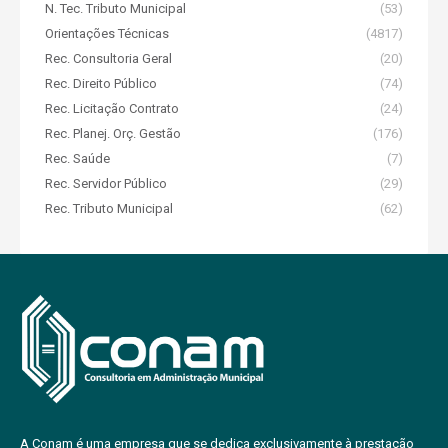
N. Tec. Tributo Municipal
(53)
Orientações Técnicas
(4817)
Rec. Consultoria Geral
(20)
Rec. Direito Público
(74)
Rec. Licitação Contrato
(24)
Rec. Planej. Orç. Gestão
(176)
Rec. Saúde
(7)
Rec. Servidor Público
(29)
Rec. Tributo Municipal
(62)
A Conam é uma empresa que se dedica exclusivamente à prestação