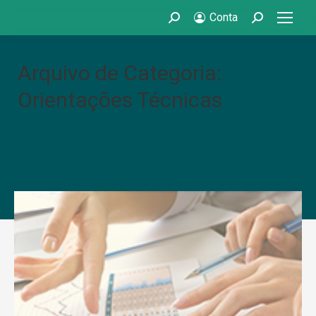
Conta
Search:
Search:
Arquivo de Categoria:
Orientações Técnicas