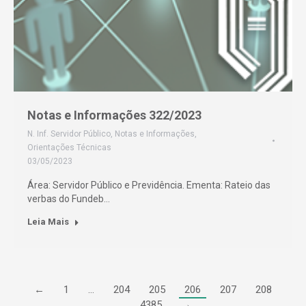
Notas e Informações 322/2023
N. Inf. Servidor Público
,
Notas e Informações
,
Orientações Técnicas
03/05/2023
Área: Servidor Público e Previdência. Ementa: Rateio das
verbas do Fundeb…
Leia Mais
←
1
…
204
205
206
207
208
…
4385
→