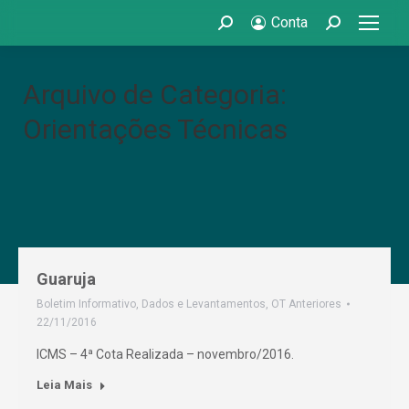
Conta
Search:
Search:
Arquivo de Categoria:
Orientações Técnicas
Guaruja
Boletim Informativo
,
Dados e Levantamentos
,
OT Anteriores
22/11/2016
ICMS – 4ª Cota Realizada – novembro/2016.
Leia Mais