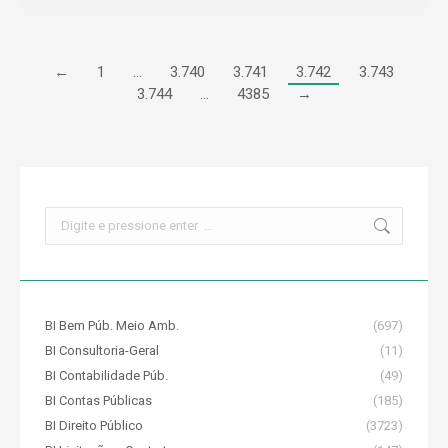
←
1
…
3.740
3.741
3.742
3.743
3.744
…
4385
→
Search:
BI Bem Púb. Meio Amb.
(697)
BI Consultoria-Geral
(11)
BI Contabilidade Púb.
(49)
BI Contas Públicas
(185)
BI Direito Público
(3723)