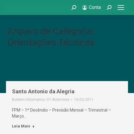
Conta
Search:
Search:
Arquivo de Categoria:
Orientações Técnicas
Santo Antonio da Alegria
Boletim Informativo
,
OT Anteriores
10/03/2011
FPM – 1º Decêndio – Previsão Mensal – Trimestral –
Março…
Leia Mais