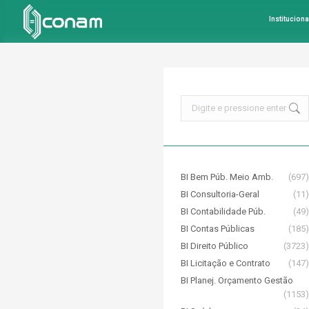
Instituciona
Search:
BI Bem Púb. Meio Amb.
(697)
BI Consultoria-Geral
(11)
BI Contabilidade Púb.
(49)
BI Contas Públicas
(185)
BI Direito Público
(3723)
BI Licitação e Contrato
(147)
BI Planej. Orçamento Gestão
(1153)