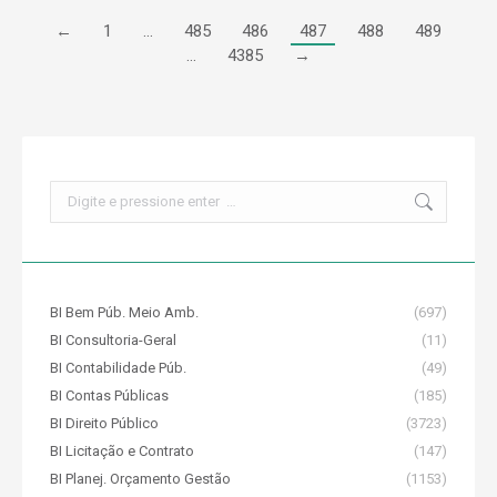
←
1
…
485
486
487
488
489
…
4385
→
Search:
BI Bem Púb. Meio Amb.
(697)
BI Consultoria-Geral
(11)
BI Contabilidade Púb.
(49)
BI Contas Públicas
(185)
BI Direito Público
(3723)
BI Licitação e Contrato
(147)
BI Planej. Orçamento Gestão
(1153)