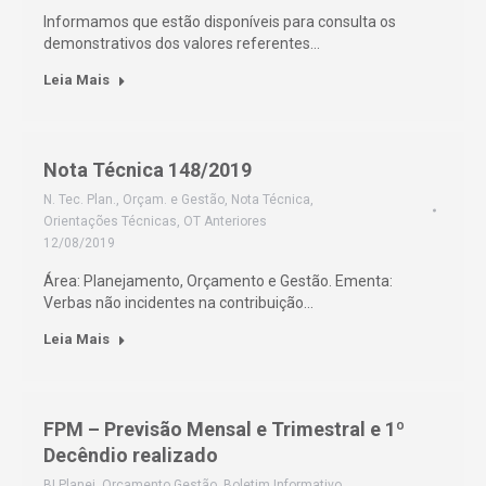
Informamos que estão disponíveis para consulta os
demonstrativos dos valores referentes…
Leia Mais
Nota Técnica 148/2019
N. Tec. Plan., Orçam. e Gestão
,
Nota Técnica
,
Orientações Técnicas
,
OT Anteriores
12/08/2019
Área: Planejamento, Orçamento e Gestão. Ementa:
Verbas não incidentes na contribuição…
Leia Mais
FPM – Previsão Mensal e Trimestral e 1º
Decêndio realizado
BI Planej. Orçamento Gestão
,
Boletim Informativo
,