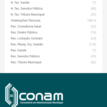
N. Tec. Saúde
(7)
N. Tec. Servidor Público
(85)
N. Tec. Tributo Municipal
(53)
Orientações Técnicas
(4815)
Rec. Consultoria Geral
(20)
Rec. Direito Público
(74)
Rec. Licitação Contrato
(24)
Rec. Planej. Orç. Gestão
(176)
Rec. Saúde
(7)
Rec. Servidor Público
(29)
Rec. Tributo Municipal
(62)