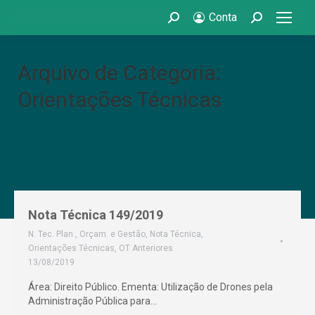
Conta
Search:
Search:
Arquivo de Categoria:
Orientações Técnicas
Nota Técnica 149/2019
N. Tec. Plan., Orçam. e Gestão
,
Nota Técnica
,
Orientações Técnicas
,
OT Anteriores
13/08/2019
Área: Direito Público. Ementa: Utilização de Drones pela
Administração Pública para…