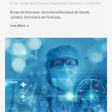
N. Tec. Saúde
,
Nota Técnica
,
Orientações Técnicas
11/05/2026
Áreas de Interesse: Secretaria Municipal de Saúde,
Jurídico, Secretaria de Finanças,…
Leia Mais