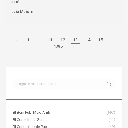
está…
Leia Mais
←
1
…
11
12
13
14
15
…
4385
→
Search:
BI Bem Púb. Meio Amb.
(697)
BI Consultoria-Geral
(11)
BI Contabilidade Púb.
(49)