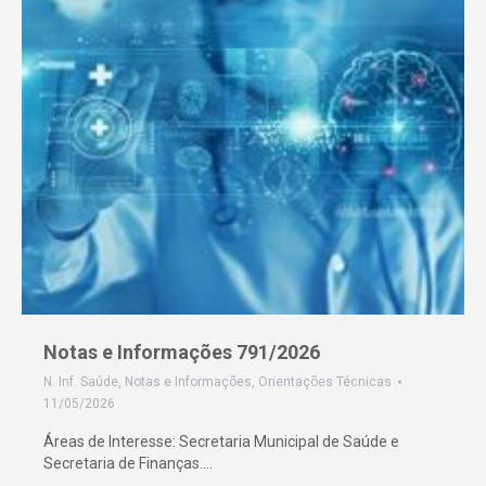
Notas e Informações 791/2026
N. Inf. Saúde
,
Notas e Informações
,
Orientações Técnicas
11/05/2026
Áreas de Interesse: Secretaria Municipal de Saúde e
Secretaria de Finanças.…