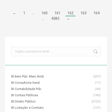
←
1
…
160
161
162
163
164
…
4385
→
Search:
BI Bem Púb. Meio Amb.
(697)
BI Consultoria-Geral
(11)
BI Contabilidade Púb.
(49)
BI Contas Públicas
(185)
BI Direito Público
(3723)
BI Licitação e Contrato
(147)