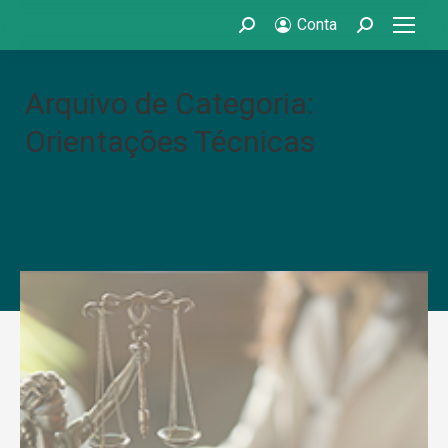
Conta
Search:
Search:
Arquivo de Categoria:
Orientações Técnicas