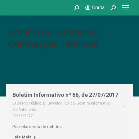
Conta
Search:
Search:
Arquivo de Categoria:
Orientações Técnicas
Boletim Informativo nº 66, de 27/07/2017
BI Direito Público
,
BI Servidor Público
,
Boletim Informativo
,
OT Anteriores
27/08/2017
Parcelamento de débitos.
Leia Mais