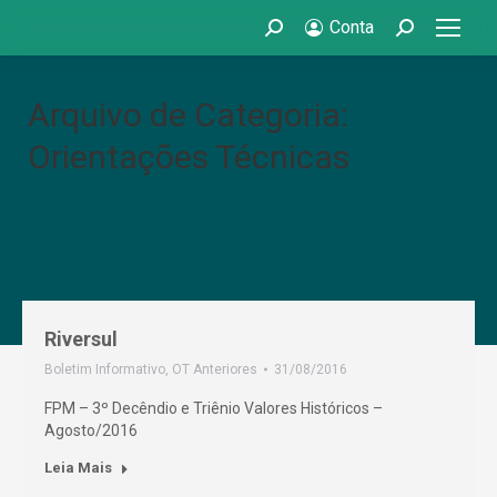
Conta
Search:
Search:
Arquivo de Categoria:
Orientações Técnicas
Riversul
Boletim Informativo
,
OT Anteriores
31/08/2016
FPM – 3º Decêndio e Triênio Valores Históricos –
Agosto/2016
Leia Mais