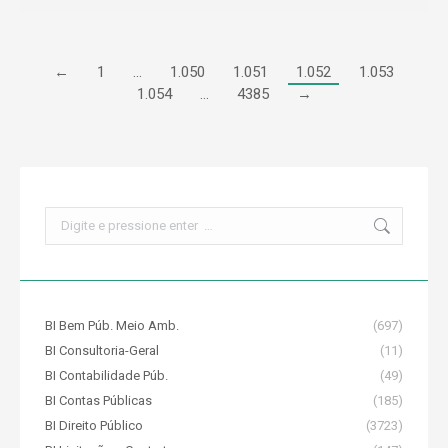
←
1
…
1.050
1.051
1.052
1.053
1.054
…
4385
→
Search:
BI Bem Púb. Meio Amb.
(697)
BI Consultoria-Geral
(11)
BI Contabilidade Púb.
(49)
BI Contas Públicas
(185)
BI Direito Público
(3723)