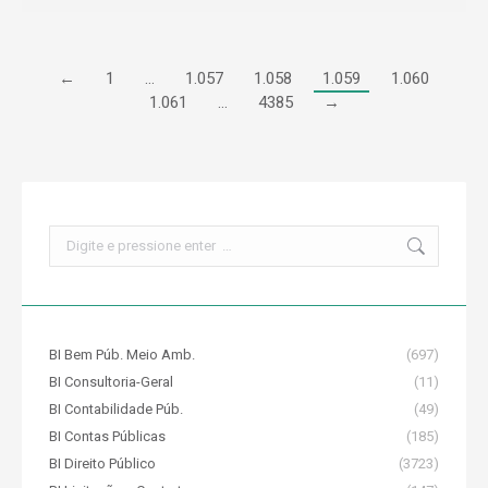
←
1
…
1.057
1.058
1.059
1.060
1.061
…
4385
→
Search:
BI Bem Púb. Meio Amb.
(697)
BI Consultoria-Geral
(11)
BI Contabilidade Púb.
(49)
BI Contas Públicas
(185)
BI Direito Público
(3723)