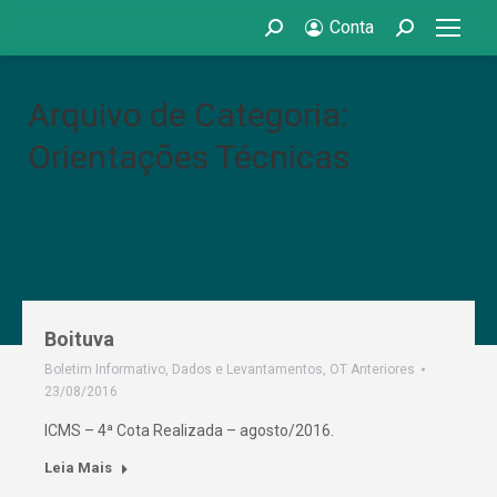
Conta
Search:
Search:
Arquivo de Categoria:
Orientações Técnicas
Boituva
Boletim Informativo
,
Dados e Levantamentos
,
OT Anteriores
23/08/2016
ICMS – 4ª Cota Realizada – agosto/2016.
Leia Mais