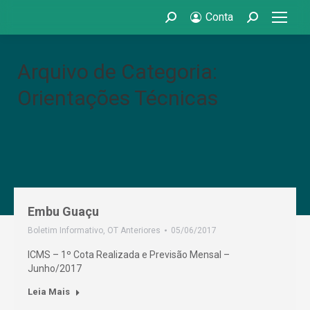
Conta
Search:
Search:
Arquivo de Categoria:
Orientações Técnicas
Embu Guaçu
Boletim Informativo
,
OT Anteriores
05/06/2017
ICMS – 1º Cota Realizada e Previsão Mensal –
Junho/2017
Leia Mais