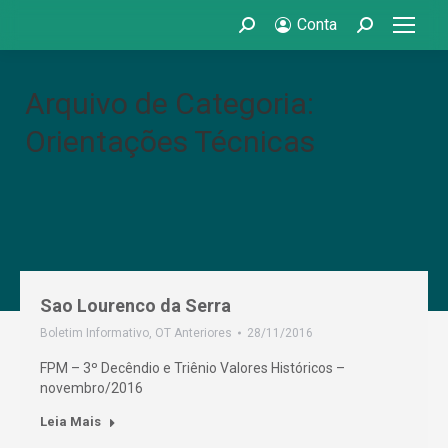
Conta
Search:
Search:
Arquivo de Categoria:
Orientações Técnicas
Sao Lourenco da Serra
Boletim Informativo
,
OT Anteriores
28/11/2016
FPM – 3º Decêndio e Triênio Valores Históricos –
novembro/2016
Leia Mais