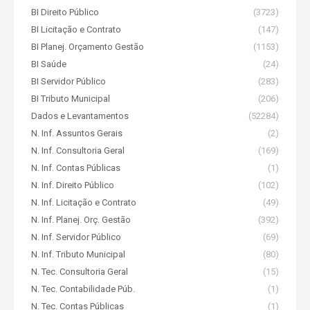
BI Direito Público
(3723)
BI Licitação e Contrato
(147)
BI Planej. Orçamento Gestão
(1153)
BI Saúde
(24)
BI Servidor Público
(283)
BI Tributo Municipal
(206)
Dados e Levantamentos
(52284)
N. Inf. Assuntos Gerais
(2)
N. Inf. Consultoria Geral
(169)
N. Inf. Contas Públicas
(1)
N. Inf. Direito Público
(102)
N. Inf. Licitação e Contrato
(49)
N. Inf. Planej. Orç. Gestão
(392)
N. Inf. Servidor Público
(69)
N. Inf. Tributo Municipal
(80)
N. Tec. Consultoria Geral
(15)
N. Tec. Contabilidade Púb.
(1)
N. Tec. Contas Públicas
(1)