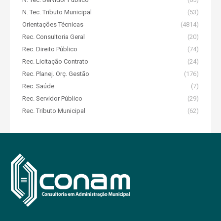
N. Tec. Tributo Municipal
(53)
Orientações Técnicas
(4814)
Rec. Consultoria Geral
(20)
Rec. Direito Público
(74)
Rec. Licitação Contrato
(24)
Rec. Planej. Orç. Gestão
(176)
Rec. Saúde
(7)
Rec. Servidor Público
(29)
Rec. Tributo Municipal
(62)