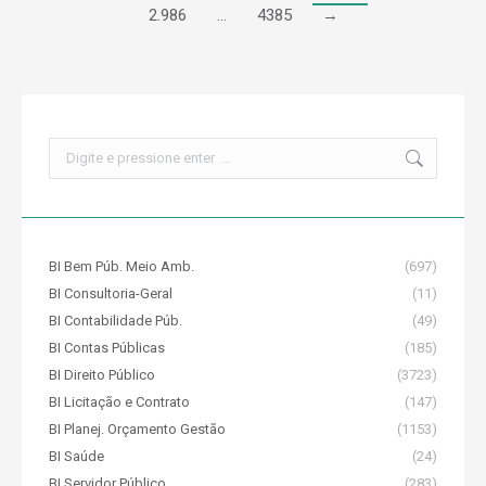
2.986
…
4385
→
Search:
BI Bem Púb. Meio Amb.
(697)
BI Consultoria-Geral
(11)
BI Contabilidade Púb.
(49)
BI Contas Públicas
(185)
BI Direito Público
(3723)
BI Licitação e Contrato
(147)
BI Planej. Orçamento Gestão
(1153)
BI Saúde
(24)
BI Servidor Público
(283)