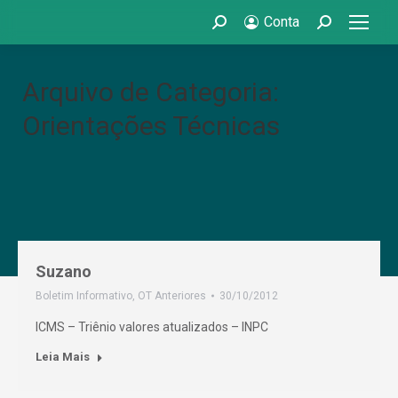
Conta
Search:
Search:
Arquivo de Categoria:
Orientações Técnicas
Suzano
Boletim Informativo
,
OT Anteriores
30/10/2012
ICMS – Triênio valores atualizados – INPC
Leia Mais