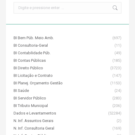
Search:
BI Bem Púb. Meio Amb.
(697)
BI Consultoria-Geral
(11)
BI Contabilidade Púb.
(49)
BI Contas Públicas
(185)
BI Direito Público
(3723)
BI Licitação e Contrato
(147)
BI Planej. Orçamento Gestão
(1153)
BI Saúde
(24)
BI Servidor Público
(283)
BI Tributo Municipal
(206)
Dados e Levantamentos
(52284)
N. Inf. Assuntos Gerais
(2)
N. Inf. Consultoria Geral
(169)