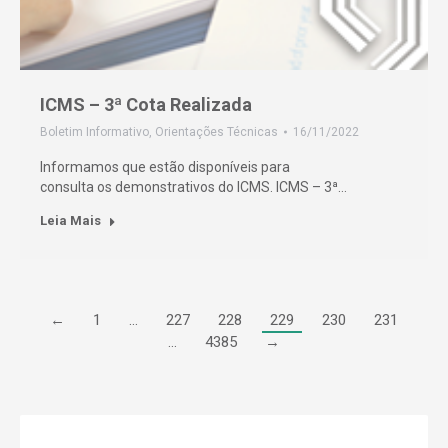
ICMS – 3ª Cota Realizada
Boletim Informativo
,
Orientações Técnicas
16/11/2022
Informamos que estão disponíveis para
consulta os demonstrativos do ICMS. ICMS – 3ª…
Leia Mais
←
1
…
227
228
229
230
231
…
4385
→