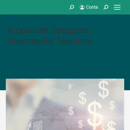
Conta
Search:
Search:
Arquivo de Categoria:
Orientações Técnicas