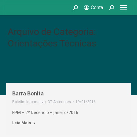
Conta
Search:
Search:
Arquivo de Categoria:
Orientações Técnicas
Barra Bonita
Boletim Informativo
,
OT Anteriores
19/01/2016
FPM – 2º Decêndio – janeiro/2016
Leia Mais