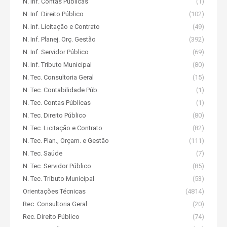
N. Inf. Contas Públicas
(1)
N. Inf. Direito Público
(102)
N. Inf. Licitação e Contrato
(49)
N. Inf. Planej. Orç. Gestão
(392)
N. Inf. Servidor Público
(69)
N. Inf. Tributo Municipal
(80)
N. Tec. Consultoria Geral
(15)
N. Tec. Contabilidade Púb.
(1)
N. Tec. Contas Públicas
(1)
N. Tec. Direito Público
(80)
N. Tec. Licitação e Contrato
(82)
N. Tec. Plan., Orçam. e Gestão
(111)
N. Tec. Saúde
(7)
N. Tec. Servidor Público
(85)
N. Tec. Tributo Municipal
(53)
Orientações Técnicas
(4814)
Rec. Consultoria Geral
(20)
Rec. Direito Público
(74)