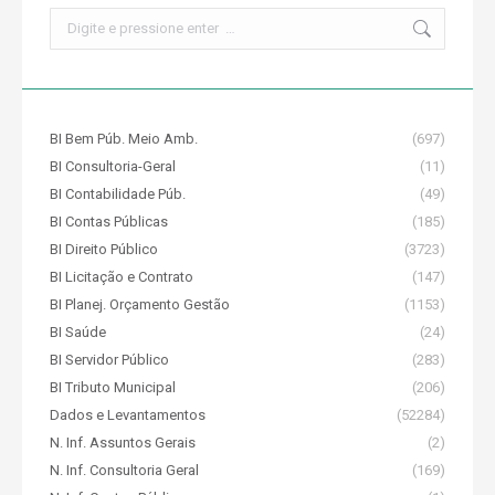
Search:
BI Bem Púb. Meio Amb.
(697)
BI Consultoria-Geral
(11)
BI Contabilidade Púb.
(49)
BI Contas Públicas
(185)
BI Direito Público
(3723)
BI Licitação e Contrato
(147)
BI Planej. Orçamento Gestão
(1153)
BI Saúde
(24)
BI Servidor Público
(283)
BI Tributo Municipal
(206)
Dados e Levantamentos
(52284)
N. Inf. Assuntos Gerais
(2)
N. Inf. Consultoria Geral
(169)