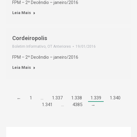
FPM – 2º Decêndio – janeiro/2016
Leia Mais
Cordeiropolis
Boletim Informativo
,
OT Anteriores
19/01/2016
FPM – 2º Decêndio – janeiro/2016
Leia Mais
←
1
…
1.337
1.338
1.339
1.340
1.341
…
4385
→