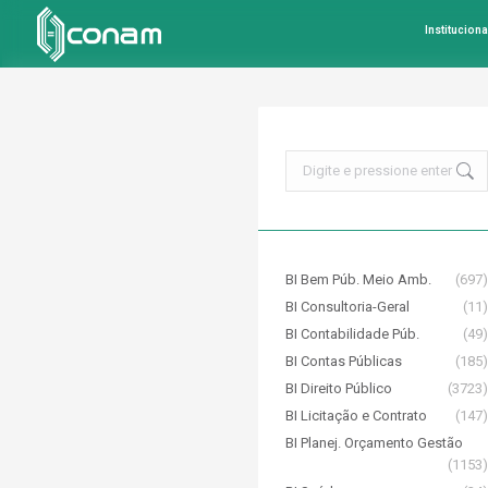
Instituciona
Search:
BI Bem Púb. Meio Amb.
(697)
BI Consultoria-Geral
(11)
BI Contabilidade Púb.
(49)
BI Contas Públicas
(185)
BI Direito Público
(3723)
BI Licitação e Contrato
(147)
BI Planej. Orçamento Gestão
(1153)