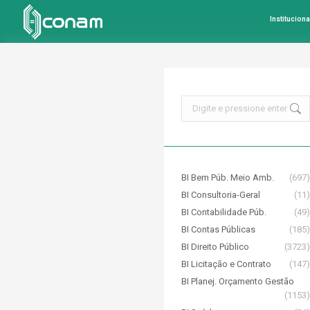
Instituciona
Search:
BI Bem Púb. Meio Amb.
(697)
BI Consultoria-Geral
(11)
BI Contabilidade Púb.
(49)
BI Contas Públicas
(185)
BI Direito Público
(3723)
BI Licitação e Contrato
(147)
BI Planej. Orçamento Gestão
(1153)