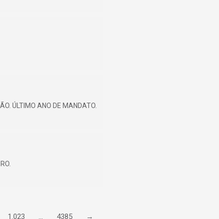
ÃO. ÚLTIMO ANO DE MANDATO.
BRO.
1.023
…
4385
→