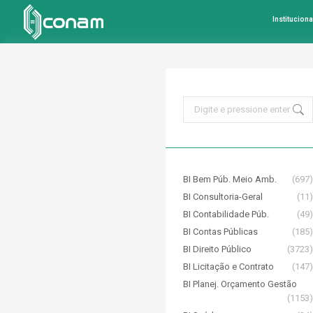
Instituciona
Search:
BI Bem Púb. Meio Amb.
(697)
BI Consultoria-Geral
(11)
BI Contabilidade Púb.
(49)
BI Contas Públicas
(185)
BI Direito Público
(3723)
BI Licitação e Contrato
(147)
BI Planej. Orçamento Gestão
(1153)