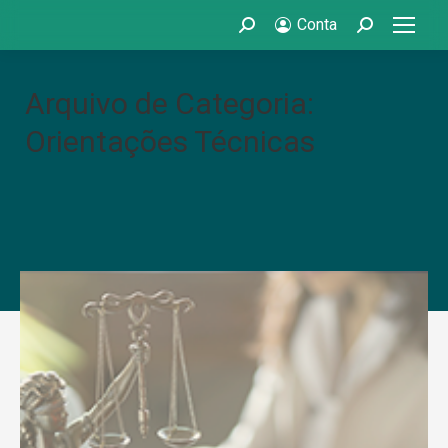
Conta
Search:
Search:
Arquivo de Categoria:
Orientações Técnicas