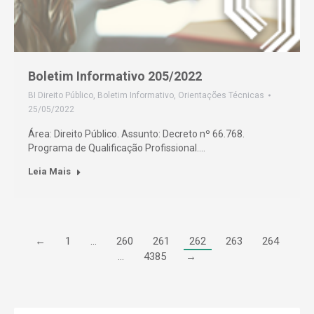
Boletim Informativo 205/2022
BI Direito Público
,
Boletim Informativo
,
Orientações Técnicas
25/05/2022
Área: Direito Público. Assunto: Decreto nº 66.768.
Programa de Qualificação Profissional.…
Leia Mais
←
1
…
260
261
262
263
264
…
4385
→