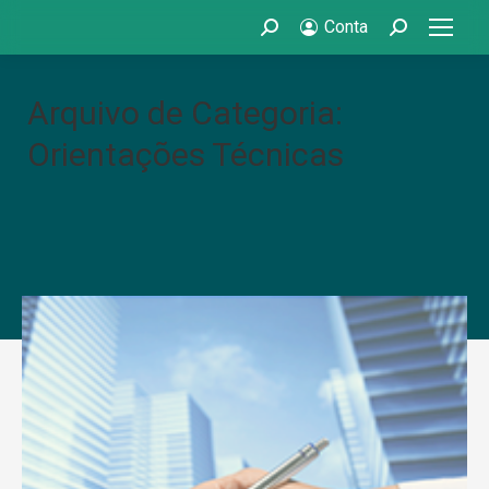
Conta
Search:
Search:
Arquivo de Categoria:
Orientações Técnicas