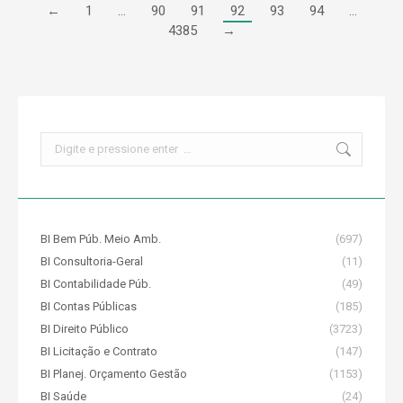
←
1
…
90
91
92
93
94
…
4385
→
Search:
BI Bem Púb. Meio Amb.
(697)
BI Consultoria-Geral
(11)
BI Contabilidade Púb.
(49)
BI Contas Públicas
(185)
BI Direito Público
(3723)
BI Licitação e Contrato
(147)
BI Planej. Orçamento Gestão
(1153)
BI Saúde
(24)