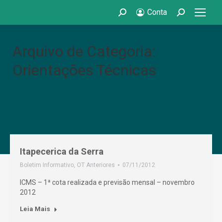
Conta
Search:
Search:
Arquivo de Categoria:
Orientações Técnicas
Itapecerica da Serra
Boletim Informativo
,
OT Anteriores
07/11/2012
ICMS – 1ª cota realizada e previsão mensal – novembro
2012
Leia Mais