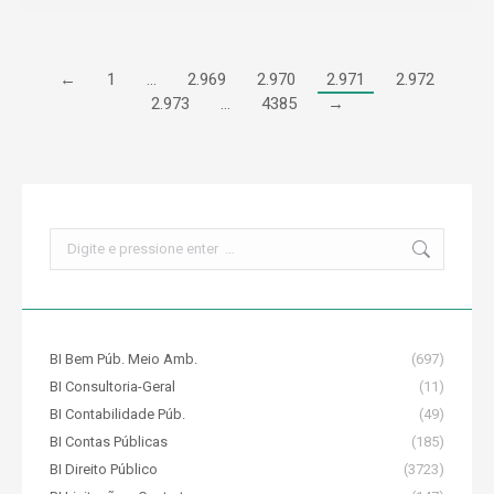
←
1
…
2.969
2.970
2.971
2.972
2.973
…
4385
→
Search:
BI Bem Púb. Meio Amb.
(697)
BI Consultoria-Geral
(11)
BI Contabilidade Púb.
(49)
BI Contas Públicas
(185)
BI Direito Público
(3723)