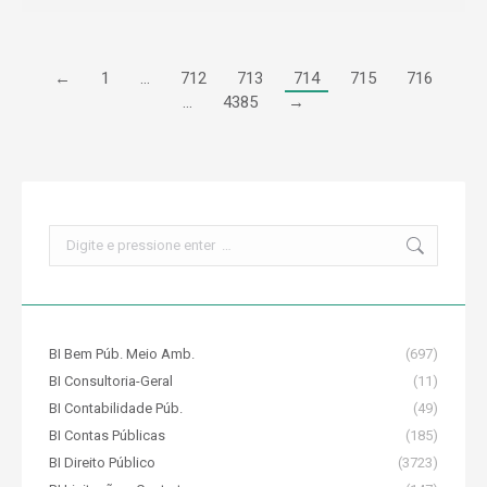
←
1
…
712
713
714
715
716
…
4385
→
Search:
BI Bem Púb. Meio Amb.
(697)
BI Consultoria-Geral
(11)
BI Contabilidade Púb.
(49)
BI Contas Públicas
(185)
BI Direito Público
(3723)