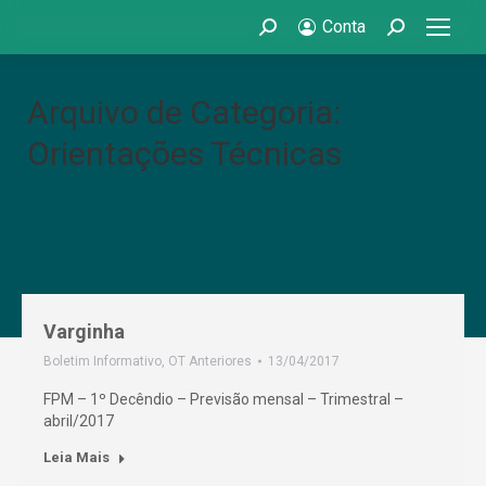
Conta
Search:
Search:
Arquivo de Categoria:
Orientações Técnicas
Varginha
Boletim Informativo
,
OT Anteriores
13/04/2017
FPM – 1º Decêndio – Previsão mensal – Trimestral –
abril/2017
Leia Mais