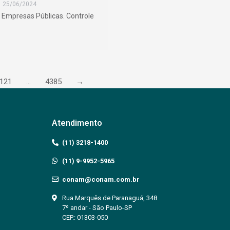
25/06/2024
e Empresas Públicas. Controle
121
…
4385
→
Atendimento
(11) 3218-1400
(11) 9-9952-5965
conam@conam.com.br
Rua Marquês de Paranaguá, 348
7º andar - São Paulo-SP
CEP.: 01303-050