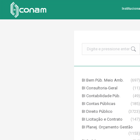
Instituciona
Search:
BI Bem Púb. Meio Amb.
(697)
BI Consultoria-Geral
(11)
BI Contabilidade Púb.
(49)
BI Contas Públicas
(185)
BI Direito Público
(3723)
BI Licitação e Contrato
(147)
BI Planej. Orçamento Gestão
(1153)