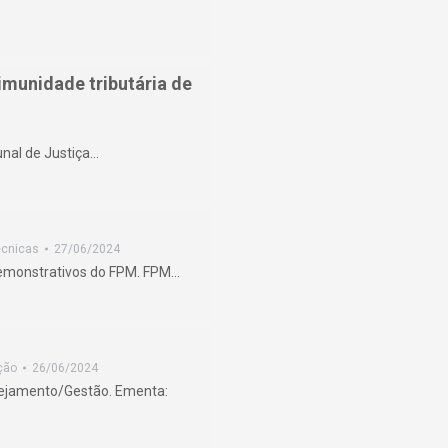
imunidade tributária de
unal de Justiça…
écnicas
27/06/2024
demonstrativos do FPM. FPM…
ção
26/06/2024
anejamento/Gestão. Ementa: