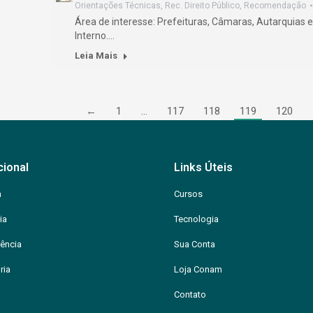
Orientações Técnicas
,
Rec. Direito Público
,
Recomendação
Área de interesse: Prefeituras, Câmaras, Autarquias 
Interno.…
Leia Mais
←
1
…
117
118
119
120
cional
Links Úteis
m
Cursos
ia
Tecnologia
ência
Sua Conta
ria
Loja Conam
Contato