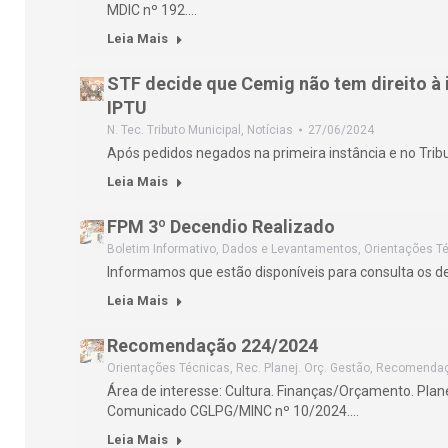
MDIC nº 192.…
Leia Mais
STF decide que Cemig não tem direito à 
IPTU
N. Tec. Tributo Municipal
,
Notícias
27/06/2024
Após pedidos negados na primeira instância e no Trib
Leia Mais
FPM 3º Decendio Realizado
Boletim Informativo
,
Dados e Levantamentos
,
Orientações T
Informamos que estão disponíveis para consulta os 
Leia Mais
Recomendação 224/2024
Orientações Técnicas
,
Rec. Planej. Orç. Gestão
,
Recomenda
Área de interesse: Cultura. Finanças/Orçamento. Pl
Comunicado CGLPG/MINC nº 10/2024.…
Leia Mais