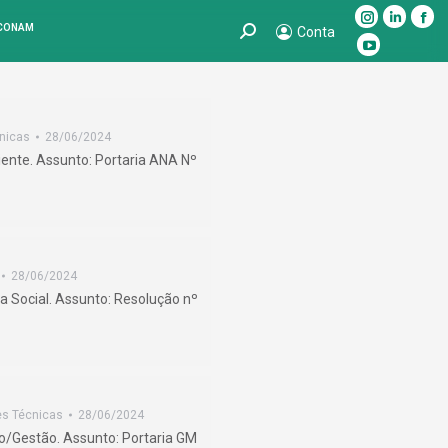
Instagram
Linkedin
Fac
 CONAM
Search:
Conta
page
page
pag
YouTube
opens
opens
ope
page
in
in
in
opens
new
new
ne
in
nicas
28/06/2024
window
window
win
new
ente. Assunto: Portaria ANA Nº
window
28/06/2024
a Social. Assunto: Resolução nº
es Técnicas
28/06/2024
o/Gestão. Assunto: Portaria GM