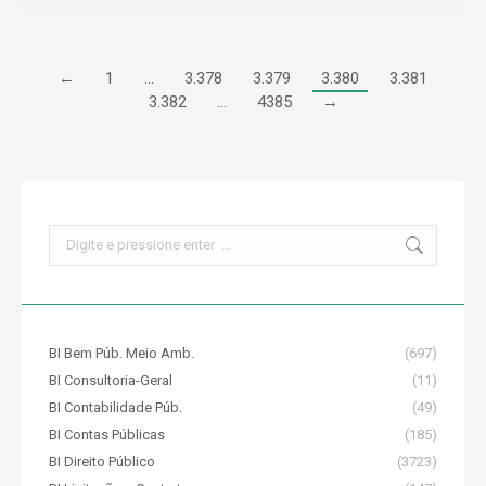
←
1
…
3.378
3.379
3.380
3.381
3.382
…
4385
→
Search:
BI Bem Púb. Meio Amb.
(697)
BI Consultoria-Geral
(11)
BI Contabilidade Púb.
(49)
BI Contas Públicas
(185)
BI Direito Público
(3723)