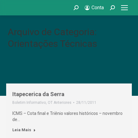
Conta
Search:
Search:
Arquivo de Categoria:
Orientações Técnicas
Itapecerica da Serra
Boletim Informativo
,
OT Anteriores
28/11/2011
ICMS – Cota final e Triênio valores históricos – novembro
de…
Leia Mais