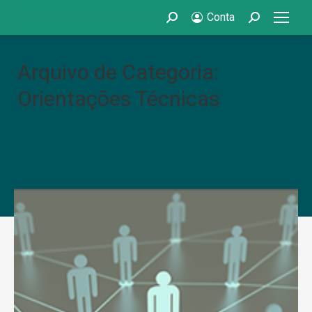
Conta
Search:
Search:
Arquivo de Categoria:
Orientações Técnicas