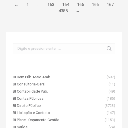
←
1
…
163
164
165
166
167
…
4385
→
Search:
BI Bem Púb. Meio Amb.
(697)
BI Consultoria-Geral
(11)
BI Contabilidade Púb.
(49)
BI Contas Públicas
(185)
BI Direito Público
(3723)
BI Licitação e Contrato
(147)
BI Planej. Orçamento Gestão
(1153)
BI Saúde
(24)